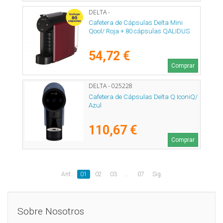
DELTA -
Cafetera de Cápsulas Delta Mini
Qool/ Roja + 80 cápsulas QALIDUS
54,72 €
Comprar
DELTA - 025228
Cafetera de Cápsulas Delta Q IconiQ/
Azul
110,67 €
Comprar
Ant.
01
02
03
...
07
Sig.
Sobre Nosotros