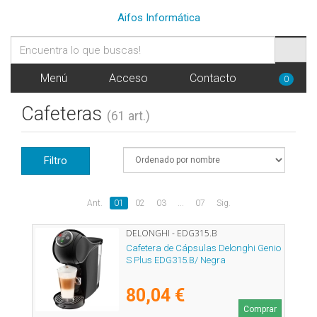
Aifos Informática
Menú
Acceso
Contacto
0
Cafeteras
(61 art.)
Filtro
Ant.
01
02
03
...
07
Sig.
DELONGHI - EDG315.B
Cafetera de Cápsulas Delonghi Genio
S Plus EDG315.B/ Negra
80,04 €
Comprar