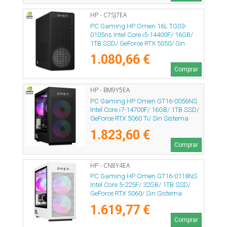
HP - C7SJ7EA
PC Gaming HP Omen 16L TG03-
0105ns Intel Core i5-14400F/ 16GB/
1TB SSD/ GeForce RTX 5050/ Sin
Sistema Operativo
1.080,66 €
Comprar
HP - BM9Y5EA
PC Gaming HP Omen GT16-0056NS
Intel Core i7-14700F/ 16GB/ 1TB SSD/
GeForce RTX 5060 Ti/ Sin Sistema
Operativo
1.823,60 €
Comprar
HP - CN8Y4EA
PC Gaming HP Omen GT16-0118NS
Intel Core 5-225F/ 32GB/ 1TB SSD/
GeForce RTX 5060/ Sin Sistema
Operativo
1.619,77 €
Comprar