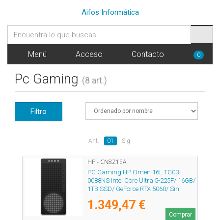
Aifos Informática
Menú
Acceso
Contacto
0
Pc Gaming
(8 art.)
Filtro
Ant.
01
Sig.
HP - CN8Z1EA
PC Gaming HP Omen 16L TG03-
0088NS Intel Core Ultra 5-225F/ 16GB/
1TB SSD/ GeForce RTX 5060/ Sin
Sistema Operativo
1.349,47 €
Comprar