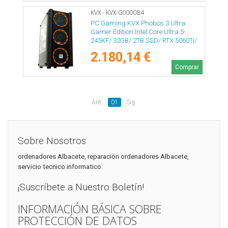
KVX - KVX-G000084
PC Gaming KVX Phobos 3 Ultra
Gamer Edition Intel Core Ultra 5-
245KF/ 32GB/ 2TB SSD/ RTX 5060Ti/
Sin Sistema Operativo
2.180,14 €
Comprar
Ant.
01
Sig.
Sobre Nosotros
ordenadores Albacete, reparación ordenadores Albacete,
servicio tecnico informatico.
¡Suscríbete a Nuestro Boletín!
INFORMACIÓN BÁSICA SOBRE
PROTECCIÓN DE DATOS