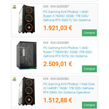
KVX - KVX-G000087
PC Gaming KVX Phobos 1 AMD
Ryzen 5 7600X/ 32GB/ 1TB SSD/
GeForce RTX 5060 Ti/ Sin Sistema
Operativo
1.921,03 €
Comprar
KVX - KVX-G000089
PC Gaming KVX Phobos 1 AMD
Ryzen 7 7800X3D/ 32GB/ 2TB SSD/
GeForce RTX 5070/ Sin Sistema
Operativo
2.509,01 €
Comprar
KVX - KVX-G000086
PC Gaming KVX Phobos 1 Intel Core
i5-14400F/ 16GB/ 1TB SSD/ GeForce
RTX 5060/ Sin Sistema Operativo
1.512,88 €
Comprar