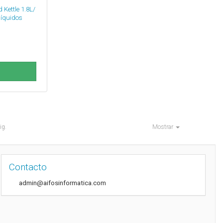
 Kettle 1.8L/
líquidos
ig.
Mostrar
Contacto
admin@aifosinformatica.com