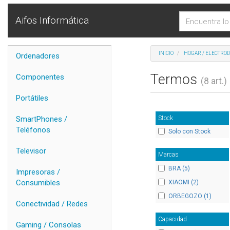
Aifos Informática
INICIO
HOGAR / ELECTRO
Ordenadores
Termos
Componentes
(8 art.)
Portátiles
Stock
SmartPhones /
Teléfonos
Solo con Stock
Televisor
Marcas
BRA (5)
Impresoras /
Consumibles
XIAOMI (2)
ORBEGOZO (1)
Conectividad / Redes
Capacidad
Gaming / Consolas