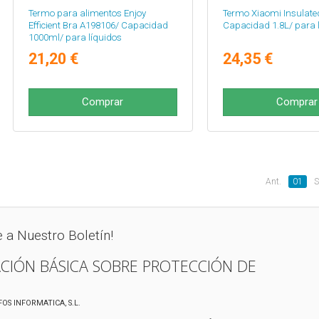
Termo para alimentos Enjoy
Termo Xiaomi Insulated
Efficient Bra A198106/ Capacidad
Capacidad 1.8L/ para 
1000ml/ para líquidos
21,20 €
24,35 €
Comprar
Comprar
Ant.
01
S
e a Nuestro Boletín!
CIÓN BÁSICA SOBRE PROTECCIÓN DE
IFOS INFORMATICA, S.L.