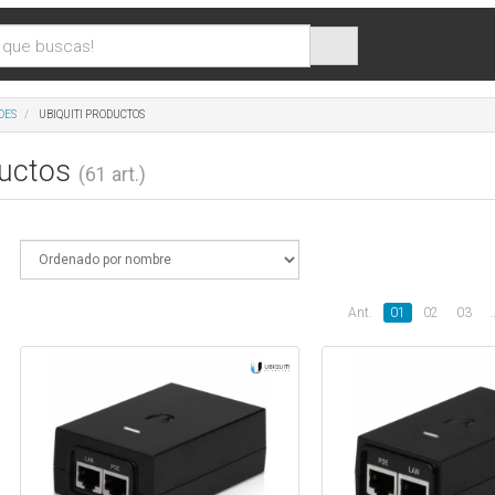
DES
UBIQUITI PRODUCTOS
ductos
(61 art.)
Ant.
01
02
03
.