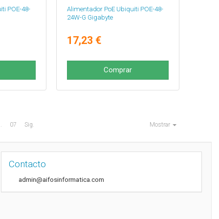
iti POE-48-
Alimentador PoE Ubiquiti POE-48-
24W-G Gigabyte
17,23 €
Comprar
..
07
Sig.
Mostrar
Contacto
admin@aifosinformatica.com