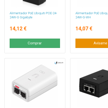
Alimentador PoE Ubiquiti POE-24-
Alimentador PoE Ubiqu
24W-G Gigabyte
24W-G-WH
14,12 €
14,07 €
Comprar
Avísame