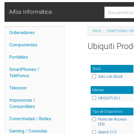
Aifos Informática
INICIO
CONECTIVIDAD / RE
Ordenadores
Ubiquiti Pro
Componentes
Portátiles
Stock
SmartPhones /
Teléfonos
Solo con Stock
Televisor
Marcas
UBIQUITI (61)
Impresoras /
Consumibles
Tipo de Dispositivo
Conectividad / Redes
Punto de Acceso
(26)
Gaming / Consolas
Switch (17)