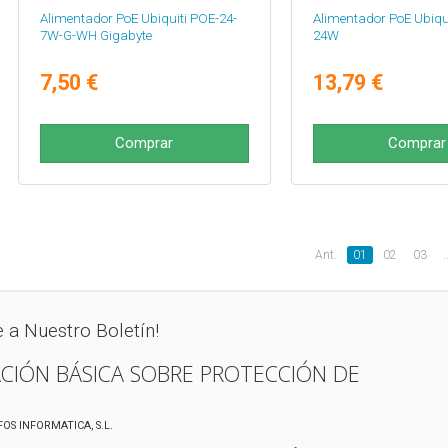
Alimentador PoE Ubiquiti POE-24-
Alimentador PoE Ubiqu
7W-G-WH Gigabyte
24W
7,50 €
13,79 €
Comprar
Comprar
Ant.
01
02
03
.
e a Nuestro Boletín!
CIÓN BÁSICA SOBRE PROTECCIÓN DE
IFOS INFORMATICA, S.L.