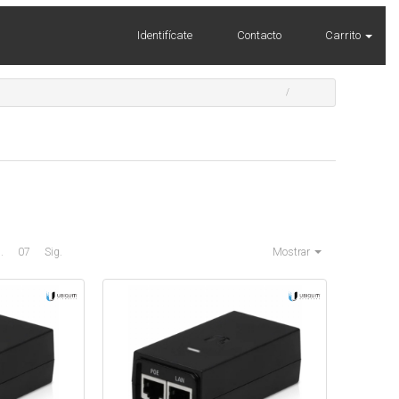
Identifícate
Contacto
Carrito
..
07
Sig.
Mostrar