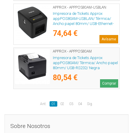
APPROX - APPPOS80AM-USBLAN
Impresora de Tickets Approx
appPOS80AM-USBLAN/ Térmica/
Ancho papel 80mm/ USB-Ethernet-
RJ11/ Negra
74,64 €
Avísame
APPROX - APPPOS80AM
Impresora de Tickets Approx
appPOS80AM/ Térmica/ Ancho papel
80mm/ USB-RS232/ Negra
80,54 €
Comprar
Ant.
01
02
03
04
Sig.
Sobre Nosotros