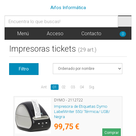
Aifos Informática
Menú
Acceso
Contacto
0
Impresoras tickets
(29 art.)
Filtro
Ant.
01
02
03
04
Sig.
DYMO - 2112722
Impresora de Etiquetas Dymo
LabelWriter 550/ Térmica/ USB/
Negra
99,75 €
Comprar