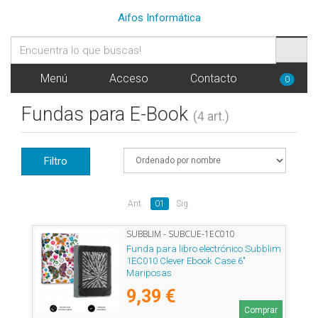
Aifos Informática
Menú
Acceso
Contacto
0
Fundas para E-Book
(4 art.)
Filtro
Ant.
01
Sig.
SUBBLIM - SUBCUE-1EC010
Funda para libro electrónico Subblim
1EC010 Clever Ebook Case 6"
Mariposas
9,39 €
Comprar