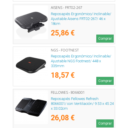
AISENS - FRT02-267
Reposapiés Ergonómico/ Inclinable/
Ajustable Aisens FRT02-267/ 46 x
18cm
25,86 €
Comprar
NGS - FOOTNEST
Reposapiés Ergonómico/ Inclinable/
Ajustable NGS Footnest/ 448 x
335mm
18,57 €
Comprar
FELLOWES - 8066001
Reposapiés Fellowes Refresh
8066001/ con Ventilación/ 9.53 x 45.24
x 33.02cm
26,08 €
Comprar