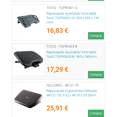
TOOQ - TQFR0601-G
Reposapiés Ajustable/ Inclinable
TooQ TQFR0601-G/ 424 x 305 x 145
mm
16,83 €
Comprar
TOOQ - TQFR0603-B
Reposapiés Ajustable/ Inclinable
TooQ TQFR0603-B/ 460 x 340mm
17,29 €
Comprar
FELLOWES - 48121-70
Reposapiés Ergonómico Fellowes
48121-70/ 9.52 x 44.76 x 33.33cm
25,91 €
Comprar