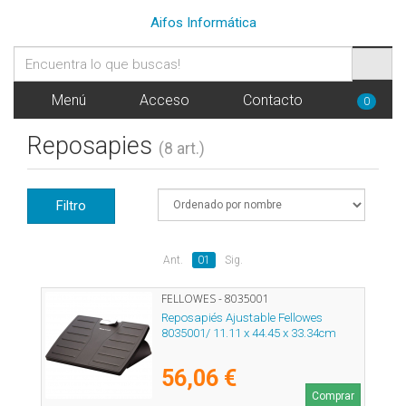
Aifos Informática
Menú
Acceso
Contacto
0
Reposapies
(8 art.)
Filtro
Ant.
01
Sig.
FELLOWES - 8035001
Reposapiés Ajustable Fellowes
8035001/ 11.11 x 44.45 x 33.34cm
56,06 €
Comprar